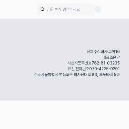
상호
주식회사 코어16
대표
조윤남
사업자등록번호
762-81-03235
유선 전화번호
070-4225-0201
주소
서울특별시 영등포구 의사당대로 83, 오투타워 5층