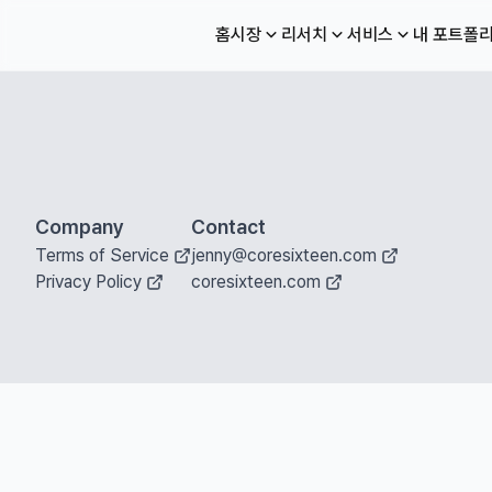
홈
시장
리서치
서비스
내 포트폴
Company
Contact
Terms of Service
jenny@coresixteen.com
Privacy Policy
coresixteen.com