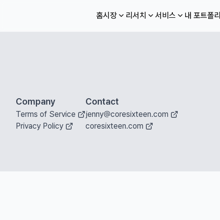
홈
시장
리서치
서비스
내 포트폴
Company
Contact
Terms of Service
jenny@coresixteen.com
Privacy Policy
coresixteen.com